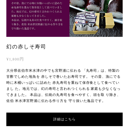
幻の赤しそ寿司
¥1,800円
大分県佐伯市米水津の中でも宮野浦に伝わる 「丸寿司」は、特製の
甘酢でしめた地魚を 赤しそで巻いたお寿司です。 その昔、漁にでる
時に木桶いっぱいに詰めた 赤丸寿司を重ねて保存食として食べてい
まし た。地元では、幻の寿司と言われつくられる 家庭も少なくなっ
てきました。 本品は、伝統の丸寿司を食べやすく、頭を取 り除き、
佐伯 米水津宮野浦に伝わる作り方を 守り抜いた逸品です。
詳細はこちら